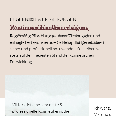
ZERTIFIKATE
ERGEBNISSE & ERFAHRUNGEN
Kontinuierliche Weiterbildung
Was unsere Kundinnen sagen
Regelmäßige Fortbildungen und Schulungen
Persönliche Betreuung, moderne Technologien und
ermöglichen es uns, moderne Behandlungsmethoden
zufriedene Kundinnen aus Salzburg und Deutschland.
sicher und professionell anzuwenden. So bleiben wir
stets auf dem neuesten Stand der kosmetischen
Entwicklung.
Viktoria ist eine sehr nette &
Ich war zur
professionelle Kosmetikerin, die
Viktoria und