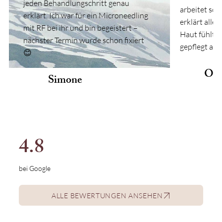
jeden Behandlungschritt genau
arbeitet sorg
erklärt. Ich war für ein Microneedling
erklärt alle
mit RF bei ihr und bin begeistert –
Haut fühlt s
nächster Termin wurde schon fixiert
gepflegt an.
😊
Oli
Simone
4.8
bei Google
ALLE BEWERTUNGEN ANSEHEN